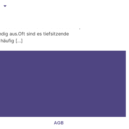
 Hast du auch manchmal das Gefühl,
ig aus.Oft sind es tiefsitzende
häufig […]
AGB