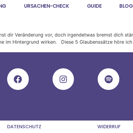
UNG
URSACHEN-CHECK
GUIDE
BLOG
sätze
h am Abnehmen hindern und wie du sie auflösen kannst.
st dir Veränderung vor, doch irgendetwas bremst dich ständ
e im Hintergrund wirken. Diese 5 Glaubenssätze höre ich 
DATENSCHUTZ
WIDERRUF