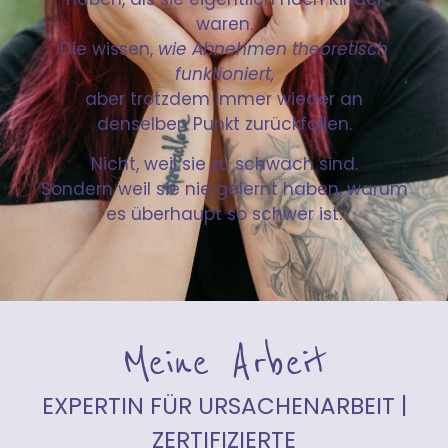
waren.
Die wissen,
wie Abnehmen theoretisch
funktioniert,
aber trotzdem immer wieder an
denselben Punkt zurückfallen.
Nicht, weil sie zu schwach sind.
Sondern weil sie nie gelernt haben, warum
es überhaupt so schwer ist.
Meine Arbeit
EXPERTIN FÜR URSACHENARBEIT |
ZERTIFIZIERTE