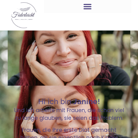
Hi ich bin
Janine!
Und ich arbeite mit Frauen, die schon viel
zu lange glauben, sie seien das Problem.
Frauen, die ihre erste Diät gemacht
haben, als sie eigentlich noch Kinder